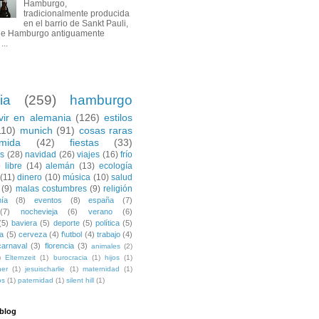
Hamburgo,
tradicionalmente producida
en el barrio de Sankt Pauli,
de Hamburgo antiguamente
...
ia
(259)
hamburgo
ivir en alemania
(126)
estilos
110)
munich
(91)
cosas raras
mida
(42)
fiestas
(33)
es
(28)
navidad
(26)
viajes
(16)
frío
 libre
(14)
alemán
(13)
ecología
(11)
dinero
(10)
música
(10)
salud
(9)
malas costumbres
(9)
religión
ía
(8)
eventos
(8)
españa
(7)
(7)
nochevieja
(6)
verano
(6)
(5)
baviera
(5)
deporte
(5)
política
(5)
a
(5)
cerveza
(4)
f\utbol
(4)
trabajo
(4)
carnaval
(3)
florencia
(3)
animales
(2)
)
Elternzeit
(1)
burocracia
(1)
hijos
(1)
ner
(1)
jesuischarlie
(1)
maternidad
(1)
os
(1)
paternidad
(1)
silent hill
(1)
 blog