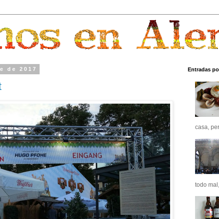
re de 2017
Entradas po
t
casa, pero
todo mal,