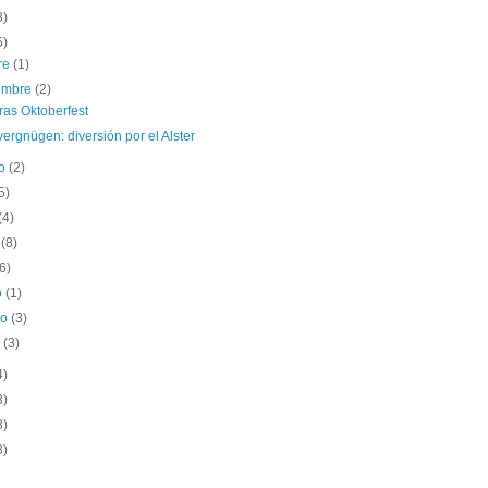
8)
5)
re
(1)
iembre
(2)
ras Oktoberfest
vergnügen: diversión por el Alster
to
(2)
5)
(4)
o
(8)
(6)
o
(1)
ro
(3)
o
(3)
4)
3)
8)
8)