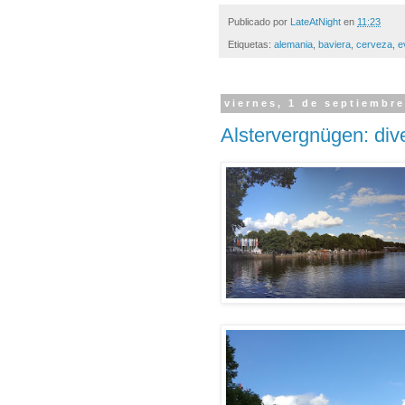
Publicado por
LateAtNight
en
11:23
Etiquetas:
alemania
,
baviera
,
cerveza
,
e
viernes, 1 de septiembr
Alstervergnügen: dive