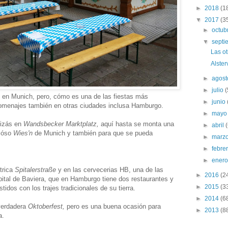
►
2018
(1
▼
2017
(3
►
octub
▼
sept
Las ot
Alster
►
agos
►
julio
(
 en Munich, pero, cómo es una de las fiestas más
►
junio
omenajes también en otras ciudades inclusa Hamburgo.
►
may
uizás en
Wandsbecker Marktplatz,
aquí hasta se monta una
►
abril
amóso
Wies'n
de Munich y también para que se pueda
►
marz
►
febre
►
ener
trica
Spitalerstraße
y en las cervecerias HB, una de las
►
2016
(2
ital de Baviera, que en Hamburgo tiene dos restaurantes y
►
2015
(3
dos con los trajes tradicionales de su tierra.
►
2014
(6
 verdadera
Oktoberfest,
pero es una buena ocasión para
►
2013
(8
a.