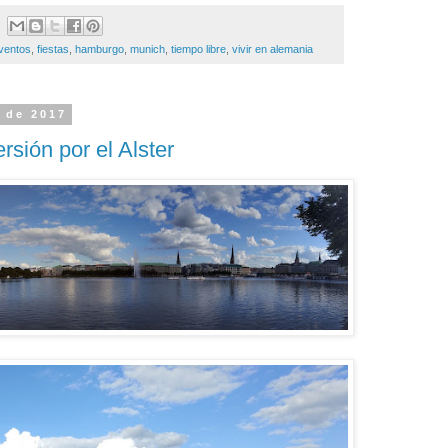
ventos
,
fiestas
,
hamburgo
,
munich
,
tiempo libre
,
vivir en alemania
e de 2017
rsión por el Alster