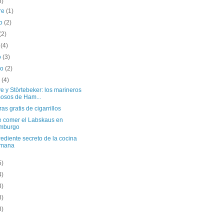
8)
re
(1)
to
(2)
(2)
o
(4)
o
(3)
ro
(2)
o
(4)
 y Störtebeker: los marineros
osos de Ham...
as gratis de cigarrillos
 comer el Labskaus en
mburgo
rediente secreto de la cocina
emana
5)
4)
3)
8)
8)