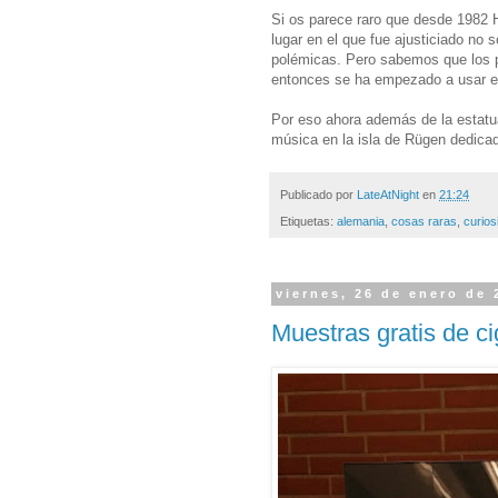
Si os parece raro que desde 1982 H
lugar en el que fue ajusticiado no 
polémicas. Pero sabemos que los p
entonces se ha empezado a usar est
Por eso ahora además de la estatua
música en la isla de Rügen dedicad
Publicado por
LateAtNight
en
21:24
Etiquetas:
alemania
,
cosas raras
,
curios
viernes, 26 de enero de 
Muestras gratis de cig