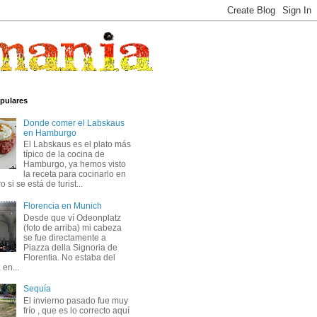
pulares
Donde comer el Labskaus
en Hamburgo
El Labskaus es el plato más
típico de la cocina de
Hamburgo, ya hemos visto
la receta para cocinarlo en
 si se está de turist...
Florencia en Munich
Desde que ví Odeonplatz
(foto de arriba) mi cabeza
se fue directamente a
Piazza della Signoria de
Florentia. No estaba del
 en...
Sequía
El invierno pasado fue muy
frío , que es lo correcto aquí