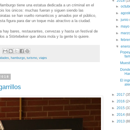
▼
2018
(1
amburgo tiene una estatua dedicada a un criminal en el
►
octub
sois los únicos: muchas fueran y siguen siendo las
►
agos
iratas se han vuelto romanticos y amados por el público,
►
junio
a figura para dar un toque más atractivo a la ciudad.
►
may
 hay bares, restaurantes, cervezas y hasta un festival de
►
marz
os a Störtebeker que ahora mola y la gente lo quiere.
►
febre
▼
ener
Popeye
fam
idades
,
hamburgo
,
turismo
,
viajes
Muestr
Donde
Ha
2018
El ing
al
arrillos
►
2017
(3
►
2016
(2
►
2015
(3
►
2014
(6
►
2013
(8