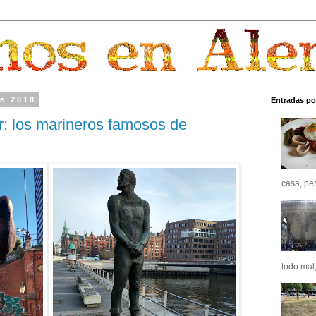
de 2018
Entradas po
: los marineros famosos de
casa, pero
todo mal,