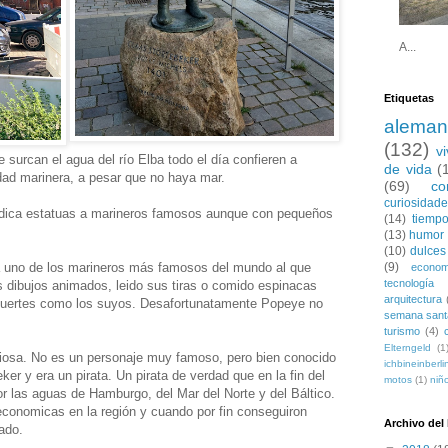
A...
Etiquetas
aleman
(132)
v
 surcan el agua del río Elba todo el día confieren a
de vida
(
ad marinera, a pesar que no haya mar.
(69)
co
curiosidad
dica estatuas a marineros famosos aunque con pequeños
(14)
tiempo
(13)
humor
(10)
dulces
(9)
a uno de los marineros más famosos del mundo al que
econom
tecnología
dibujos animados, leido sus tiras o comido espinacas
arquitectura
fuertes como los suyos. Desafortunatamente Popeye no
semana sant
turismo
(4)
Elterngeld
(1
riosa. No es un personaje muy famoso, pero bien conocido
ichbineinberli
ker y era un pirata. Un pirata de verdad que en la fin del
motos
(1)
niñ
 las aguas de Hamburgo, del Mar del Norte y del Báltico.
conomicas en la región y cuando por fin conseguiron
Archivo del
ado.