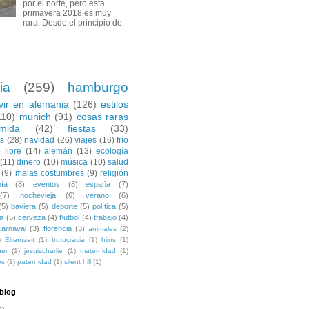
por el norte, pero esta
primavera 2018 es muy
rara. Desde el principio de
ia
(259)
hamburgo
ivir en alemania
(126)
estilos
110)
munich
(91)
cosas raras
mida
(42)
fiestas
(33)
es
(28)
navidad
(26)
viajes
(16)
frío
 libre
(14)
alemán
(13)
ecología
(11)
dinero
(10)
música
(10)
salud
(9)
malas costumbres
(9)
religión
ía
(8)
eventos
(8)
españa
(7)
(7)
nochevieja
(6)
verano
(6)
(5)
baviera
(5)
deporte
(5)
política
(5)
a
(5)
cerveza
(4)
f\utbol
(4)
trabajo
(4)
carnaval
(3)
florencia
(3)
animales
(2)
)
Elternzeit
(1)
burocracia
(1)
hijos
(1)
ner
(1)
jesuischarlie
(1)
maternidad
(1)
os
(1)
paternidad
(1)
silent hill
(1)
 blog