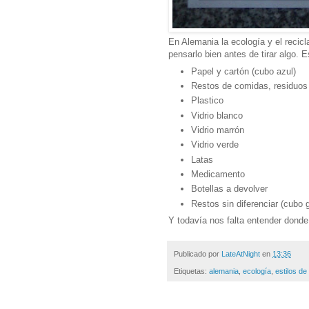
En Alemania la ecología y el recic
pensarlo bien antes de tirar algo.
Papel y cartón (cubo azul)
Restos de comidas, residuos 
Plastico
Vidrio blanco
Vidrio marrón
Vidrio verde
Latas
Medicamento
Botellas a devolver
Restos sin diferenciar (cubo g
Y todavía nos falta entender donde t
Publicado por
LateAtNight
en
13:36
Etiquetas:
alemania
,
ecología
,
estilos de