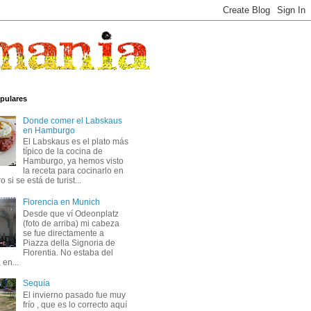
pulares
Donde comer el Labskaus
en Hamburgo
El Labskaus es el plato más
típico de la cocina de
Hamburgo, ya hemos visto
la receta para cocinarlo en
 si se está de turist...
Florencia en Munich
Desde que ví Odeonplatz
(foto de arriba) mi cabeza
se fue directamente a
Piazza della Signoria de
Florentia. No estaba del
 en...
Sequía
El invierno pasado fue muy
frío , que es lo correcto aquí