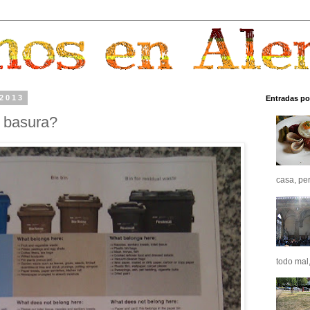
 2013
Entradas po
a basura?
casa, pero
todo mal,