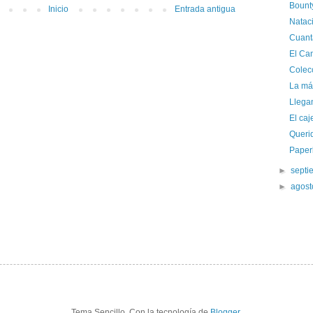
Bount
Inicio
Entrada antigua
Natac
Cuant
El Ca
Colec
La má
Llegan
El caj
Queri
Paper
►
sept
►
agos
Tema Sencillo. Con la tecnología de
Blogger
.