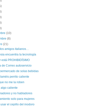
8)
5)
4)
3)
8)
8)
embre
(10)
embre
(8)
re
(21)
dos amigos italianos…
esia encuentra la tecnología
r está PROHIBIDÍSIMO
a de Correo autoservicio
permercado de solas bebidas
llaméis perrito caliente
que no me la roben
algo caliente
madores y no habladores
amiento solo para mujeres
sar el cepillo del inodoro