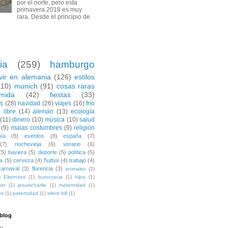
por el norte, pero esta
primavera 2018 es muy
rara. Desde el principio de
ia
(259)
hamburgo
ivir en alemania
(126)
estilos
110)
munich
(91)
cosas raras
mida
(42)
fiestas
(33)
es
(28)
navidad
(26)
viajes
(16)
frío
 libre
(14)
alemán
(13)
ecología
(11)
dinero
(10)
música
(10)
salud
(9)
malas costumbres
(9)
religión
ía
(8)
eventos
(8)
españa
(7)
(7)
nochevieja
(6)
verano
(6)
(5)
baviera
(5)
deporte
(5)
política
(5)
a
(5)
cerveza
(4)
f\utbol
(4)
trabajo
(4)
carnaval
(3)
florencia
(3)
animales
(2)
)
Elternzeit
(1)
burocracia
(1)
hijos
(1)
ner
(1)
jesuischarlie
(1)
maternidad
(1)
os
(1)
paternidad
(1)
silent hill
(1)
 blog