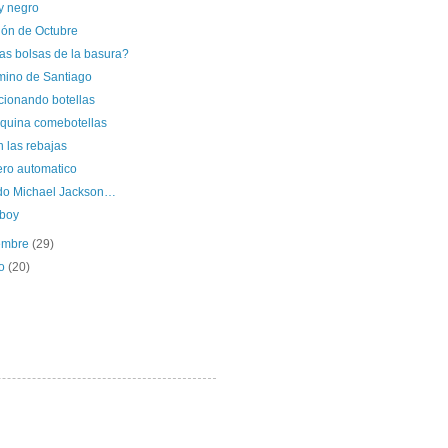
y negro
ión de Octubre
as bolsas de la basura?
mino de Santiago
cionando botellas
quina comebotellas
 las rebajas
ero automatico
do Michael Jackson…
boy
iembre
(29)
to
(20)