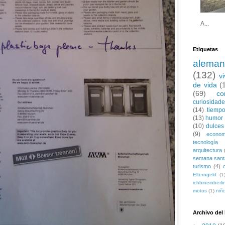
A...
Etiquetas
aleman
(132)
v
de vida
(
(69)
co
curiosidad
(14)
tiempo
(13)
humor
(10)
dulces
(9)
econom
tecnología
arquitectura
semana sant
turismo
(4)
Elterngeld
(1
ichbineinberli
motos
(1)
niñ
Archivo del