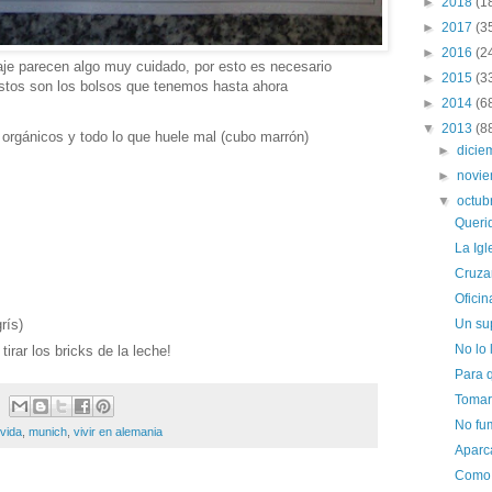
►
2018
(1
►
2017
(3
►
2016
(2
laje parecen algo muy cuidado, por esto es necesario
►
2015
(3
 Estos son los bolsos que tenemos hasta ahora
►
2014
(6
▼
2013
(8
orgánicos y todo lo que huele mal (cubo marrón)
►
dici
►
novi
▼
octub
Queri
La Igl
Cruza
Oficin
rís)
Un su
No lo 
irar los bricks de la leche!
Para 
Tomar 
No fu
 vida
,
munich
,
vivir en alemania
Aparc
Como u