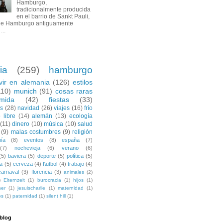
Hamburgo,
tradicionalmente producida
en el barrio de Sankt Pauli,
de Hamburgo antiguamente
...
ia
(259)
hamburgo
ivir en alemania
(126)
estilos
110)
munich
(91)
cosas raras
mida
(42)
fiestas
(33)
es
(28)
navidad
(26)
viajes
(16)
frío
 libre
(14)
alemán
(13)
ecología
(11)
dinero
(10)
música
(10)
salud
(9)
malas costumbres
(9)
religión
ía
(8)
eventos
(8)
españa
(7)
(7)
nochevieja
(6)
verano
(6)
(5)
baviera
(5)
deporte
(5)
política
(5)
a
(5)
cerveza
(4)
f\utbol
(4)
trabajo
(4)
carnaval
(3)
florencia
(3)
animales
(2)
)
Elternzeit
(1)
burocracia
(1)
hijos
(1)
ner
(1)
jesuischarlie
(1)
maternidad
(1)
os
(1)
paternidad
(1)
silent hill
(1)
 blog