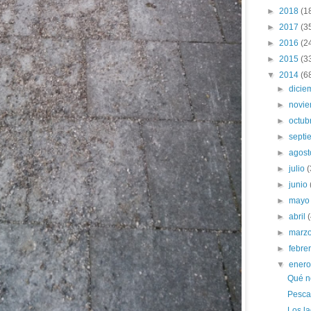
►
2018
(1
►
2017
(3
►
2016
(2
►
2015
(3
▼
2014
(6
►
dici
►
novi
►
octub
►
sept
►
agos
►
julio
(
►
junio
►
may
►
abril
►
marz
►
febre
▼
ener
Qué n
Pescad
Los l