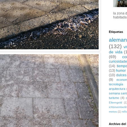
la zona 
habitada 
Etiquetas
aleman
(132)
v
de vida
(
(69)
co
curiosidad
(14)
tiempo
(13)
humor
(10)
dulces
(9)
econom
tecnología
arquitectura
semana sant
turismo
(4)
Elterngeld
(1
ichbineinberli
motos
(1)
niñ
Archivo del