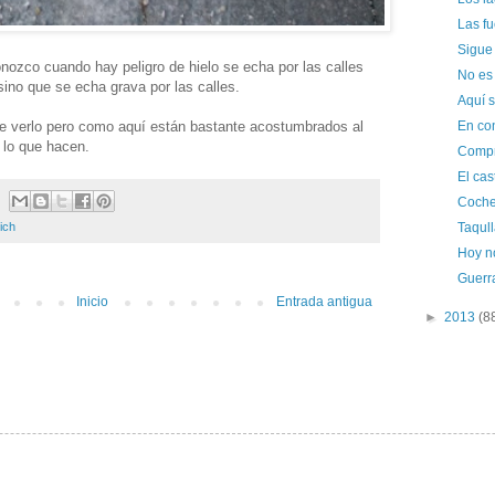
Las f
Sigue
nozco cuando hay peligro de hielo se echa por las calles
No es
sino que se echa grava por las calles.
Aquí 
e verlo pero como aquí están bastante acostumbrados al
En con
 lo que hacen.
Compr
El cas
Coche
Taqul
ich
Hoy no
Guerr
Inicio
Entrada antigua
►
2013
(8