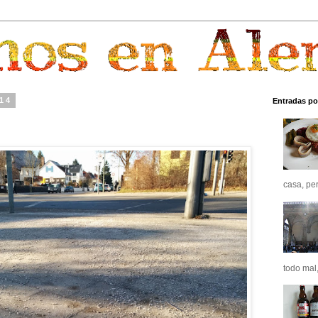
014
Entradas po
casa, pero
todo mal,