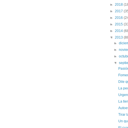
►
2018
(1
►
2017
(3
►
2016
(2
►
2015
(3
►
2014
(6
▼
2013
(8
►
dici
►
novi
►
octub
▼
sept
Pasió
Foment
Dile q
La peo
Urgenc
La tie
Autoe
Tirar 
Un qu
El cua