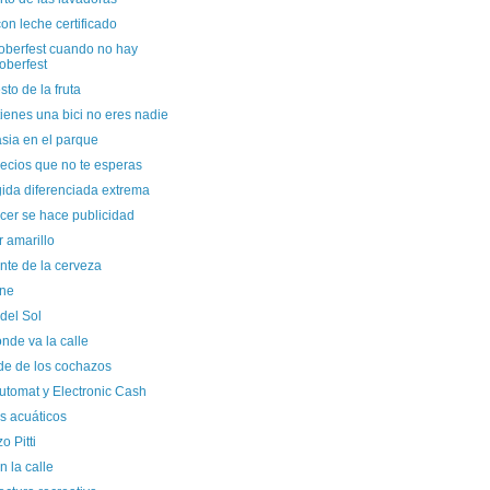
on leche certificado
toberfest cuando no hay
oberfest
sto de la fruta
tienes una bici no eres nadie
sia en el parque
ecios que no te esperas
ida diferenciada extrema
cer se hace publicidad
 amarillo
nte de la cerveza
ine
del Sol
nde va la calle
de de los cochazos
utomat y Electronic Cash
s acuáticos
o Pitti
en la calle