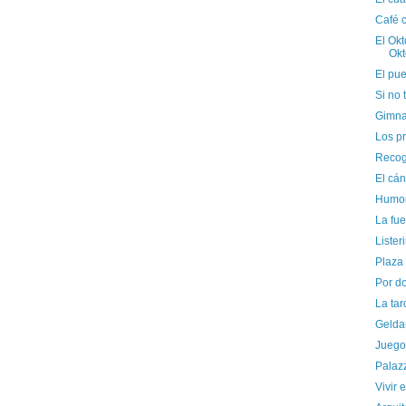
Café c
El Ok
Okt
El pue
Si no 
Gimna
Los pr
Recog
El cán
Humor
La fue
Lister
Plaza 
Por do
La tar
Gelda
Juego
Palazz
Vivir 