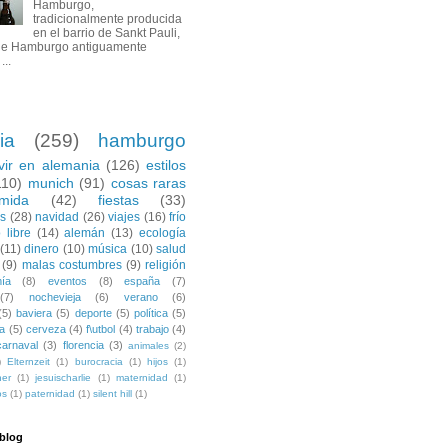
Hamburgo,
tradicionalmente producida
en el barrio de Sankt Pauli,
de Hamburgo antiguamente
...
ia
(259)
hamburgo
ivir en alemania
(126)
estilos
110)
munich
(91)
cosas raras
mida
(42)
fiestas
(33)
es
(28)
navidad
(26)
viajes
(16)
frío
 libre
(14)
alemán
(13)
ecología
(11)
dinero
(10)
música
(10)
salud
(9)
malas costumbres
(9)
religión
ía
(8)
eventos
(8)
españa
(7)
(7)
nochevieja
(6)
verano
(6)
(5)
baviera
(5)
deporte
(5)
política
(5)
a
(5)
cerveza
(4)
f\utbol
(4)
trabajo
(4)
carnaval
(3)
florencia
(3)
animales
(2)
)
Elternzeit
(1)
burocracia
(1)
hijos
(1)
ner
(1)
jesuischarlie
(1)
maternidad
(1)
os
(1)
paternidad
(1)
silent hill
(1)
 blog