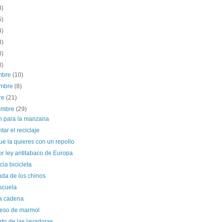
8)
5)
4)
3)
8)
8)
embre
(10)
embre
(8)
re
(21)
iembre
(29)
n para la manzana
ar el reciclaje
ue la quieres con un repollo
r ley antitabaco de Europa
ia bicicleta
nda de los chinos
scuela
la cadena
eso de marmol
rto de las lavadoras