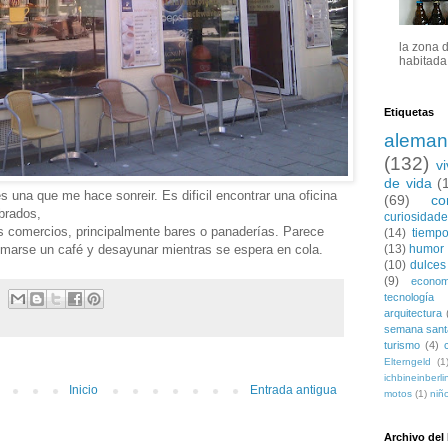
la zona 
habitada 
Etiquetas
aleman
(132)
v
de vida
(
 una que me hace sonreir. Es dificil encontrar una oficina
(69)
co
brados,
curiosidad
s comercios, principalmente bares o panaderías. Parece
(14)
tiempo
 tomarse un café y desayunar mientras se espera en cola.
(13)
humor
(10)
dulces
(9)
econom
tecnología
arquitectura
semana sant
turismo
(4)
Elterngeld
(1
ichbineinberli
Inicio
Entrada antigua
motos
(1)
niñ
Archivo del