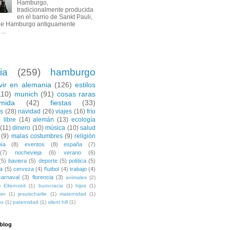
Hamburgo,
tradicionalmente producida
en el barrio de Sankt Pauli,
de Hamburgo antiguamente
...
ia
(259)
hamburgo
ivir en alemania
(126)
estilos
110)
munich
(91)
cosas raras
mida
(42)
fiestas
(33)
es
(28)
navidad
(26)
viajes
(16)
frío
 libre
(14)
alemán
(13)
ecología
(11)
dinero
(10)
música
(10)
salud
(9)
malas costumbres
(9)
religión
ía
(8)
eventos
(8)
españa
(7)
(7)
nochevieja
(6)
verano
(6)
(5)
baviera
(5)
deporte
(5)
política
(5)
a
(5)
cerveza
(4)
f\utbol
(4)
trabajo
(4)
carnaval
(3)
florencia
(3)
animales
(2)
)
Elternzeit
(1)
burocracia
(1)
hijos
(1)
ner
(1)
jesuischarlie
(1)
maternidad
(1)
os
(1)
paternidad
(1)
silent hill
(1)
 blog