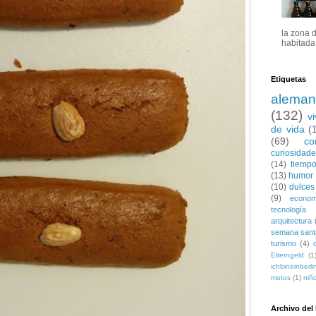
la zona 
habitada 
Etiquetas
aleman
(132)
v
de vida
(
(69)
co
curiosidad
(14)
tiempo
(13)
humor
(10)
dulces
(9)
econom
tecnología
arquitectura
semana sant
turismo
(4)
Elterngeld
(1
ichbineinberli
motos
(1)
niñ
Archivo del