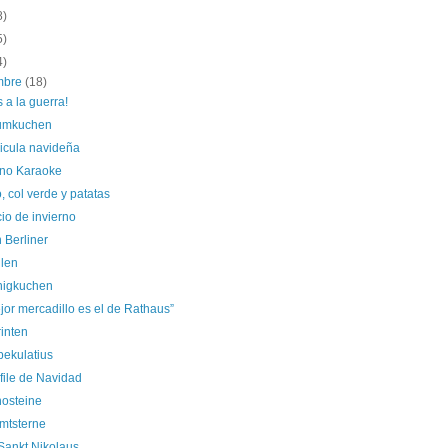
8)
5)
4)
embre
(18)
a la guerra!
umkuchen
licula navideña
rno Karaoke
 col verde y patatas
cio de invierno
n Berliner
llen
nigkuchen
jor mercadillo es el de Rathaus”
inten
pekulatius
file de Navidad
osteine
imtsterne
Sankt Nikolaus