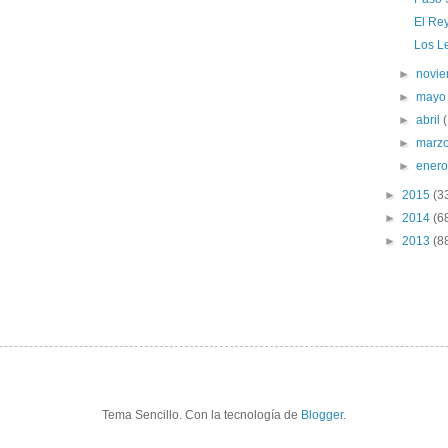
El Re
Los L
►
novi
►
may
►
abril
►
marz
►
ener
►
2015
(3
►
2014
(6
►
2013
(8
Tema Sencillo. Con la tecnología de
Blogger
.