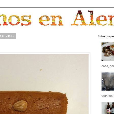
 de 2016
Entradas po
casa, pero
todo mal,