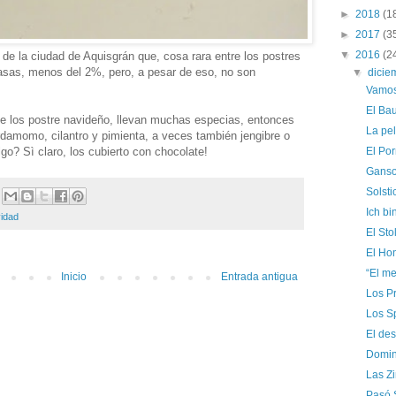
►
2018
(1
►
2017
(3
▼
2016
(2
s de la ciudad de Aquisgrán que, cosa rara entre los postres
asas, menos del 2%, pero, a pesar de eso, no son
▼
dici
Vamos 
El Ba
de los postre navideño, llevan muchas especias, entonces
La pe
damomo, cilantro y pimienta, a veces también jengibre o
El Po
go? Sì claro, los cubierto con chocolate!
Ganso,
Solsti
Ich bi
idad
El Sto
El Ho
“El me
Inicio
Entrada antigua
Los Pr
Los S
El des
Domin
Las Z
Pasó 