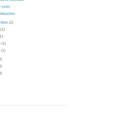
y León
ebkuchen
embre
(2)
o
(1)
(1)
o
(1)
o
(1)
3)
8)
8)