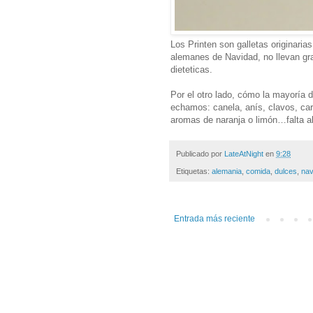
Los Printen son galletas originaria
alemanes de Navidad, no llevan gr
dieteticas.
Por el otro lado, cómo la mayoría 
echamos: canela, anís, clavos, car
aromas de naranja o limón…falta al
Publicado por
LateAtNight
en
9:28
Etiquetas:
alemania
,
comida
,
dulces
,
nav
Entrada más reciente