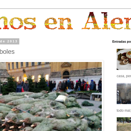
 de 2013
Entradas po
boles
casa, pero
todo mal,