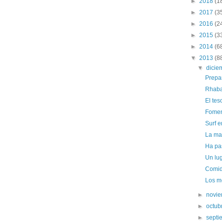
►
2018
(1
►
2017
(3
►
2016
(2
►
2015
(3
►
2014
(6
▼
2013
(8
▼
dici
Prepar
Rhaba
El te
Fomen
Surf e
La ma
Ha pa
Un lug
Comid
Los m
►
novi
►
octub
►
sept