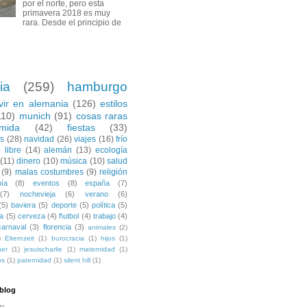
por el norte, pero esta
primavera 2018 es muy
rara. Desde el principio de
ia
(259)
hamburgo
ivir en alemania
(126)
estilos
110)
munich
(91)
cosas raras
mida
(42)
fiestas
(33)
es
(28)
navidad
(26)
viajes
(16)
frío
 libre
(14)
alemán
(13)
ecología
(11)
dinero
(10)
música
(10)
salud
(9)
malas costumbres
(9)
religión
ía
(8)
eventos
(8)
españa
(7)
(7)
nochevieja
(6)
verano
(6)
(5)
baviera
(5)
deporte
(5)
política
(5)
a
(5)
cerveza
(4)
f\utbol
(4)
trabajo
(4)
carnaval
(3)
florencia
(3)
animales
(2)
)
Elternzeit
(1)
burocracia
(1)
hijos
(1)
ner
(1)
jesuischarlie
(1)
maternidad
(1)
os
(1)
paternidad
(1)
silent hill
(1)
 blog