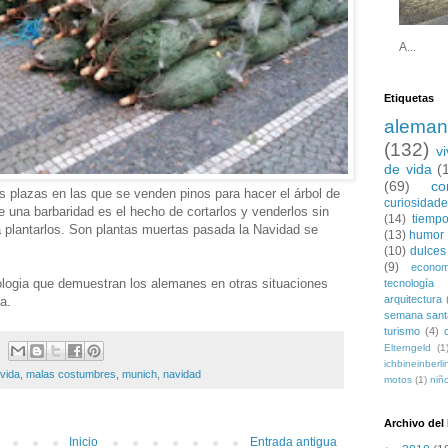
A...
Etiquetas
aleman
(132)
v
de vida
(
(69)
co
s plazas en las que se venden pinos para hacer el árbol de
curiosidad
una barbaridad es el hecho de cortarlos y venderlos sin
(14)
tiempo
a plantarlos. Son plantas muertas pasada la Navidad se
(13)
humor
(10)
dulces
(9)
econom
cologia que demuestran los alemanes en otras situaciones
tecnología
arquitectura
a.
semana sant
turismo
(4)
Elterngeld
(1
ichbineinberli
 vida
,
malas costumbres
,
munich
,
navidad
motos
(1)
niñ
Archivo del
Inicio
Entrada antigua