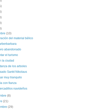
8)
5)
4)
3)
8)
8)
embre
(10)
ación del material bélico
rberbarbara
soro abandonado
tar el turismo
n la ciudad
tanza de los arboles
sado Sankt Nikolaus
ar muy tranquilo
a con fianza
ercadillos navideños
embre
(8)
re
(21)
iembre
(29)