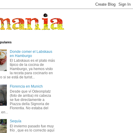
pulares
Donde comer el Labskaus
en Hamburgo
El Labskaus es el plato más
típico de la cocina de
Hamburgo, ya hemos visto
la receta para cocinarlo en
 si se está de turist...
Florencia en Munich
Desde que ví Odeonplatz
(foto de arriba) mi cabeza
se fue directamente a
Piazza della Signoria de
Florentia. No estaba del
 en...
Sequía
El invierno pasado fue muy
frío , que es lo correcto aquí