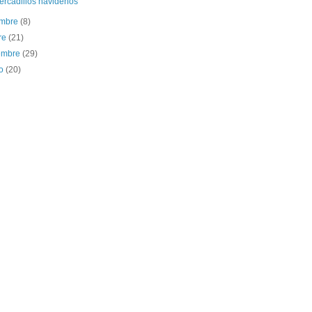
ercadillos navideños
embre
(8)
re
(21)
iembre
(29)
to
(20)