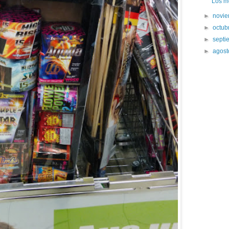
Los m
►
novi
►
octub
►
sept
►
agos