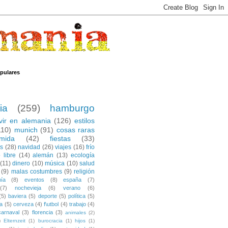
pulares
ia
(259)
hamburgo
ivir en alemania
(126)
estilos
110)
munich
(91)
cosas raras
mida
(42)
fiestas
(33)
es
(28)
navidad
(26)
viajes
(16)
frío
 libre
(14)
alemán
(13)
ecología
(11)
dinero
(10)
música
(10)
salud
(9)
malas costumbres
(9)
religión
ía
(8)
eventos
(8)
españa
(7)
(7)
nochevieja
(6)
verano
(6)
(5)
baviera
(5)
deporte
(5)
política
(5)
a
(5)
cerveza
(4)
f\utbol
(4)
trabajo
(4)
carnaval
(3)
florencia
(3)
animales
(2)
)
Elternzeit
(1)
burocracia
(1)
hijos
(1)