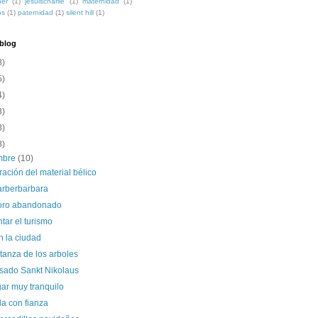
ner
(1)
jesuischarlie
(1)
maternidad
(1)
os
(1)
paternidad
(1)
silent hill
(1)
 blog
8)
5)
4)
3)
8)
8)
embre
(10)
ación del material bélico
rberbarbara
soro abandonado
tar el turismo
n la ciudad
tanza de los arboles
sado Sankt Nikolaus
ar muy tranquilo
a con fianza