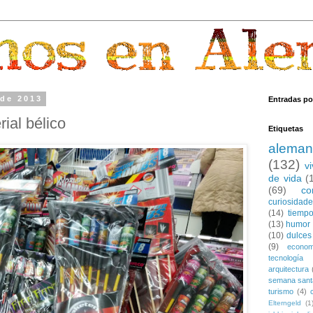
 de 2013
Entradas po
ial bélico
Etiquetas
aleman
(132)
v
de vida
(
(69)
co
curiosidad
(14)
tiempo
(13)
humor
(10)
dulces
(9)
econom
tecnología
arquitectura
semana sant
turismo
(4)
Elterngeld
(1