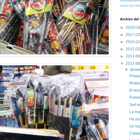
ichbineinberli
motos
(1)
niñ
Archivo del
►
2018
(1
►
2017
(3
►
2016
(2
►
2015
(3
►
2014
(6
▼
2013
(8
▼
dici
Prepar
Rhaba
El te
Fomen
Surf e
La ma
Ha pa
Un lug
Comid